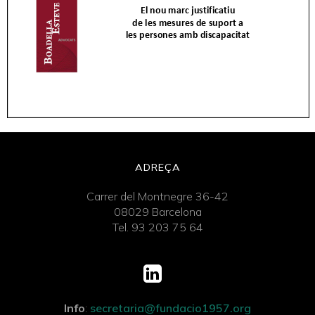
ADREÇA
Carrer del Montnegre 36-42
08029 Barcelona
Tel. 93 203 75 64
Info
:
secretaria@fundacio1957.org