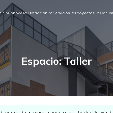
nicio
Conoce la Fundación
Servicios
Proyectos
Docum
Espacio: Taller
abajados de manera teórica a las charlas, la Fund