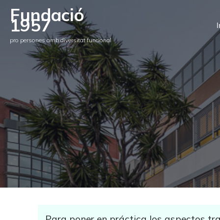
Fundació
1957
I
pro persones amb diversitat funcional
Para poner en práctica los aspectos tr