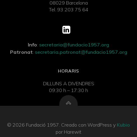
08029 Barcelona
Tel. 93 203 75 64
Info
:
secretaria@fundacio1957.org
Patronat
:
secretaria.patronat@fundacio1957.org
HORARIS
DILLUNS A DIVENDRES
09:30 h – 17:30 h
© 2026 Fundació 1957. Creado con WordPress y
Kubio
por Harewit