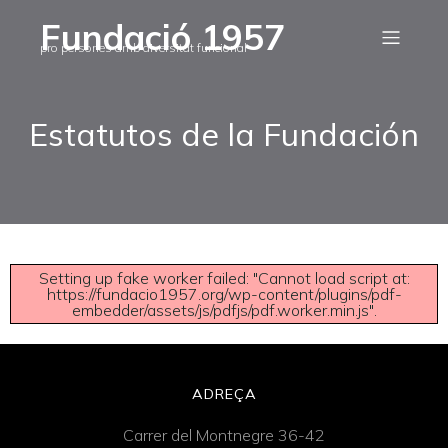
Fundació 1957
pro persones amb diversitat funcional
Estatutos de la Fundación
Setting up fake worker failed: "Cannot load script at:
https://fundacio1957.org/wp-content/plugins/pdf-
embedder/assets/js/pdfjs/pdf.worker.min.js".
ADREÇA
Carrer del Montnegre 36-42