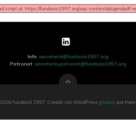
ad script at: https://fundacio1957.org/wp-content/plugins/pdf-em
Info
:
secretaria@fundacio1957.org
Patronat
:
secretaria.patronat@fundacio1957.org
2026 Fundació 1957. Creado con WordPress y
Kubio
por Hare