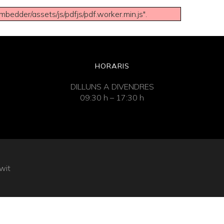
bedder/assets/js/pdfjs/pdf.worker.min.js".
HORARIS
DILLUNS A DIVENDRES
09:30 h – 17:30 h
wit