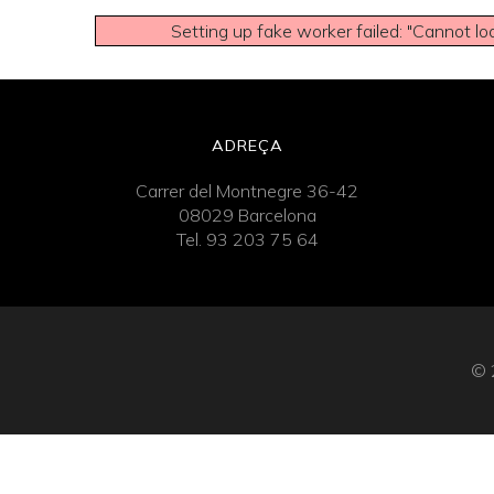
Setting up fake worker failed: "Cannot lo
ADREÇA
Carrer del Montnegre 36-42
08029 Barcelona
Tel. 93 203 75 64
© 