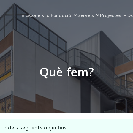
Inici
Coneix la Fundació
Serveis
Projectes
Do
Què fem?
tir dels següents objectius: