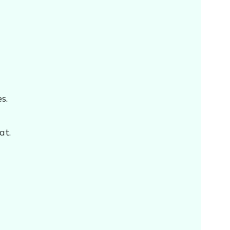
s.
at.