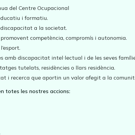
tínua del Centre Ocupacional
ducatiu i formatiu.
iscapacitat a la societat.
l, promovent competència, compromís i autonomia.
l’esport.
es amb discapacitat intel·lectual i de les seves famílie
tges tutelats, residències o llars residència.
at i recerca que aportin un valor afegit a la comunit
en totes les nostres accions:
t