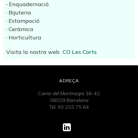
·
Enquadernació
· Bijuteria
· Estampació
· Ceràmica
· Horticultura
Visita la nostra web
CO Les Corts
ADREÇA
Carrer del Montnegre 36-42
08029 Barcelona
Tel. 93 203 75 64