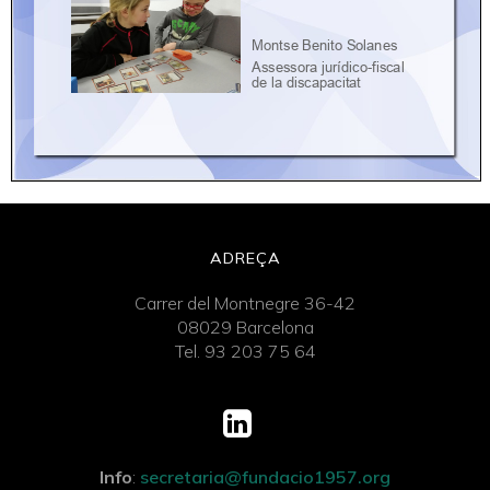
ADREÇA
Carrer del Montnegre 36-42
08029 Barcelona
Tel. 93 203 75 64
Info
:
secretaria@fundacio1957.org