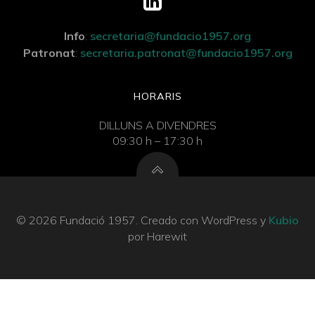
Info
:
secretaria@fundacio1957.org
Patronat
:
secretaria.patronat@fundacio1957.org
HORARIS
DILLUNS A DIVENDRES
09:30 h – 17:30 h
© 2026 Fundació 1957. Creado con WordPress y
Kubio
por Harewit