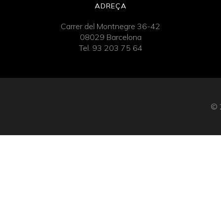
ADREÇA
Carrer del Montnegre 36-42
08029 Barcelona
Tel. 93 203 75 64
© 