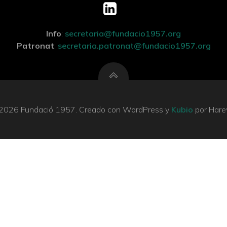
Info
:
secretaria@fundacio1957.org
Patronat
:
secretaria.patronat@fundacio1957.org
2026 Fundació 1957. Creado con WordPress y
Kubio
por Hare